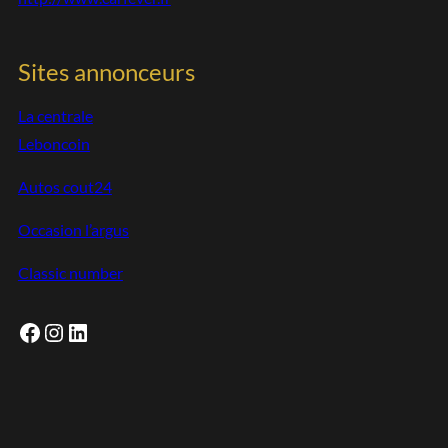
Sites annonceurs
La centrale
Leboncoin
Autos cout24
Occasion l’argus
Classic number
Facebook
Instagram
LinkedIn
Skip
the
following
map